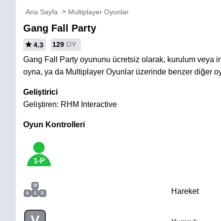
Ana Sayfa
Multiplayer Oyunlar
Gang Fall Party
129
OY
4.3
Gang Fall Party oyununu ücretsiz olarak, kurulum veya 
oyna, ya da Multiplayer Oyunlar üzerinde benzer diğer o
Geliştirici
Geliştiren: RHM Interactive
Oyun Kontrolleri
1-P
W
Hareket
A
S
D
V