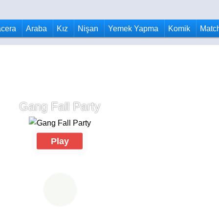
cera
Araba
Kız
Nişan
Yemek Yapma
Komik
Matc
Gang Fall Party
Play