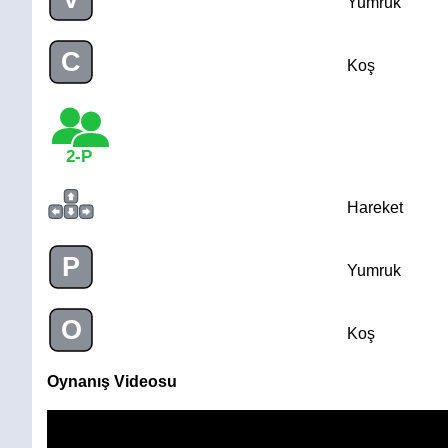
Yumruk
C
Koş
2-P
Hareket
P
Yumruk
O
Koş
Oynanış Videosu