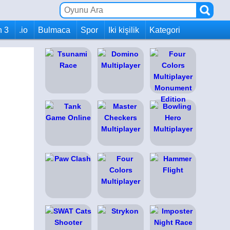
h 3
.io
Bulmaca
Spor
Iki kişilik
Kategori