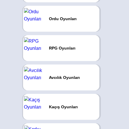
Ordu Oyunları
RPG Oyunları
Avcılık Oyunları
Kaçış Oyunları