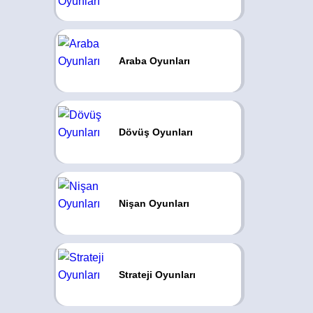
Araba Oyunları
Dövüş Oyunları
Nişan Oyunları
Strateji Oyunları