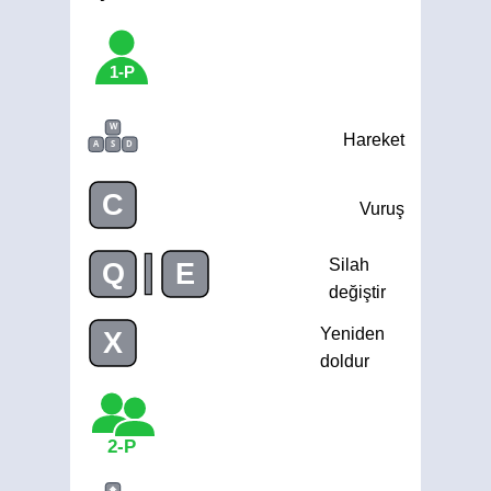
1-P
W
Hareket
A
S
D
C
Vuruş
|
Silah
Q
E
değiştir
Yeniden
X
doldur
2-P