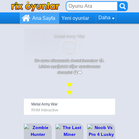
Daha
Ana Sayfa
Yeni oyunlar
Metal Army War
Bu oyun cihazınızda desteklenmiyor 😞.
Lütfen aşağıdaki diğer oyunlarımızı
deneyin! 😄🎮
Metal Army War
RHM Interactive