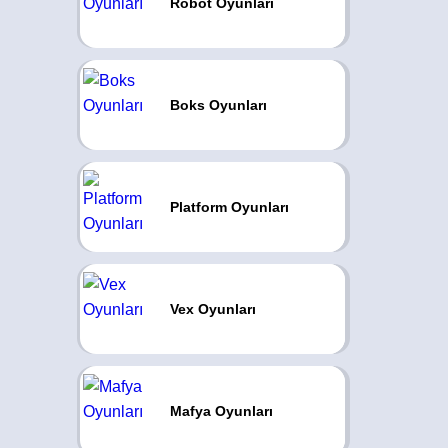
Robot Oyunları
Boks Oyunları
Platform Oyunları
Vex Oyunları
Mafya Oyunları