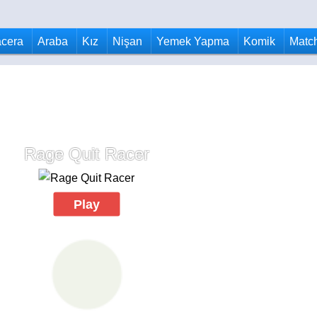
cera
Araba
Kız
Nişan
Yemek Yapma
Komik
Matc
Rage Quit Racer
Play