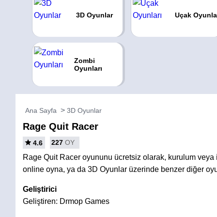
3D Oyunlar
Uçak Oyunla
Zombi
Oyunları
Ana Sayfa
3D Oyunlar
Rage Quit Racer
227
OY
4.6
Rage Quit Racer oyununu ücretsiz olarak, kurulum vey
online oyna, ya da 3D Oyunlar üzerinde benzer diğer oyu
Geliştirici
Geliştiren: Drmop Games