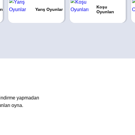
Koşu
rı
Yarış Oyunlar
Oyunları
a indirme yapmadan
nları oyna.