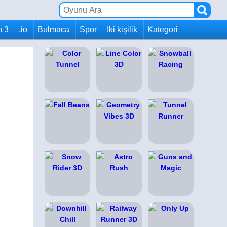
h 3
.io
Bulmaca
Spor
Iki kişilik
Kategori