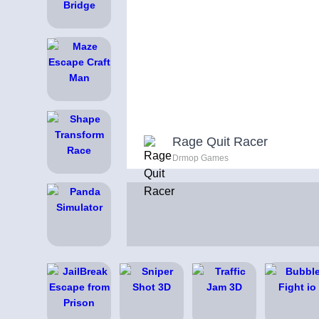
Rage Quit Racer
Drmop Games