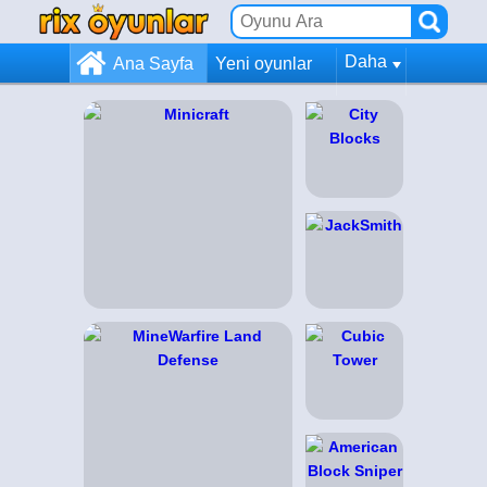
Daha
Ana Sayfa
Yeni oyunlar