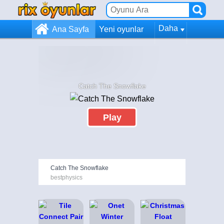
Daha
Ana Sayfa
Yeni oyunlar
Catch The Snowflake
Play
Catch The Snowflake
bestphysics