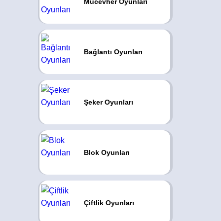
Mücevher Oyunları
Bağlantı Oyunları
Şeker Oyunları
Blok Oyunları
Çiftlik Oyunları