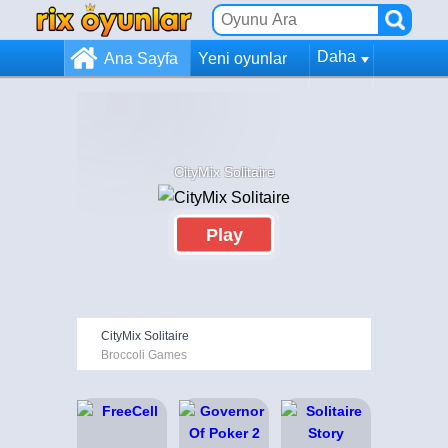
Daha
Ana Sayfa
Yeni oyunlar
CityMix Solitaire
Play
CityMix Solitaire
Broccoli Games