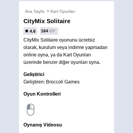
Ana Sayfa
Kart Oyunları
CityMix Solitaire
164
OY
4.6
CityMix Solitaire oyununu ücretsiz
olarak, kurulum veya indirme yapmadan
online oyna, ya da Kart Oyunları
üzerinde benzer diğer oyunları oyna.
Geliştirici
Geliştiren: Broccoli Games
Oyun Kontrolleri
Oynanış Videosu