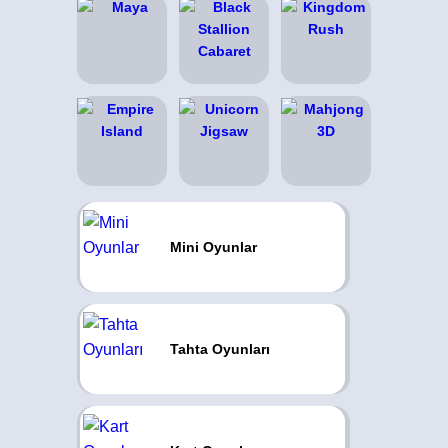
Mini Oyunlar
Tahta Oyunları