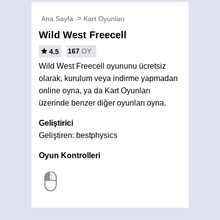
Ana Sayfa
Kart Oyunları
Wild West Freecell
167
OY
4.5
Wild West Freecell oyununu ücretsiz
olarak, kurulum veya indirme yapmadan
online oyna, ya da Kart Oyunları
üzerinde benzer diğer oyunları oyna.
Geliştirici
Geliştiren: bestphysics
Oyun Kontrolleri