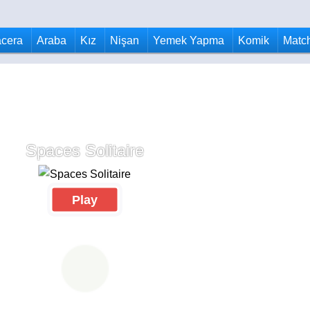
cera
Araba
Kız
Nişan
Yemek Yapma
Komik
Matc
Spaces Solitaire
Play