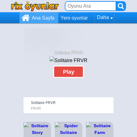
Daha
Ana Sayfa
Yeni oyunlar
Solitaire FRVR
Play
Solitaire FRVR
FRVR