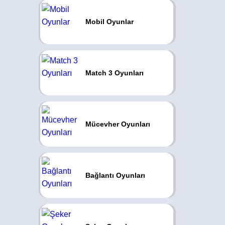
Mobil Oyunlar
Match 3 Oyunları
Mücevher Oyunları
Bağlantı Oyunları