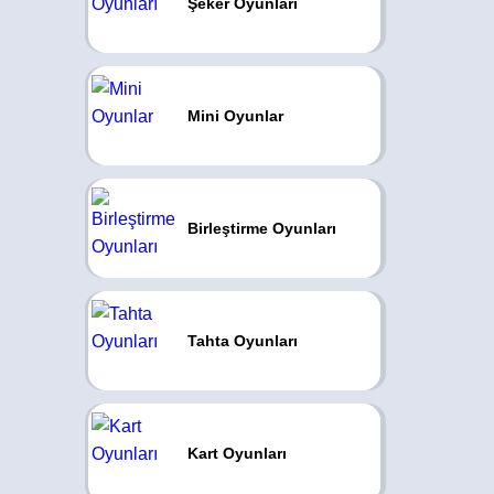
Şeker Oyunları
Mini Oyunlar
Birleştirme Oyunları
Tahta Oyunları
Kart Oyunları