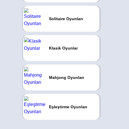
Solitaire Oyunları
Klasik Oyunlar
Mahjong Oyunları
Eşleştirme Oyunları