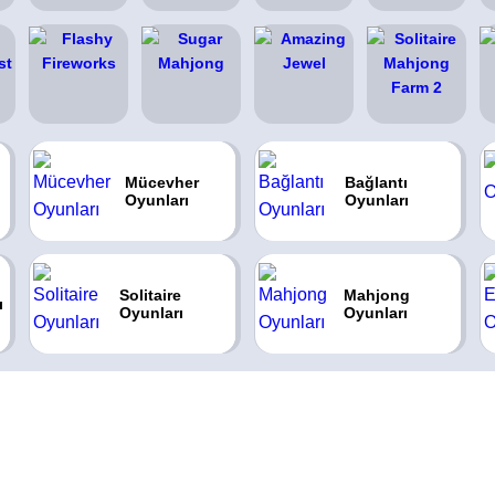
Mücevher
Bağlantı
Oyunları
Oyunları
Solitaire
Mahjong
ı
Oyunları
Oyunları