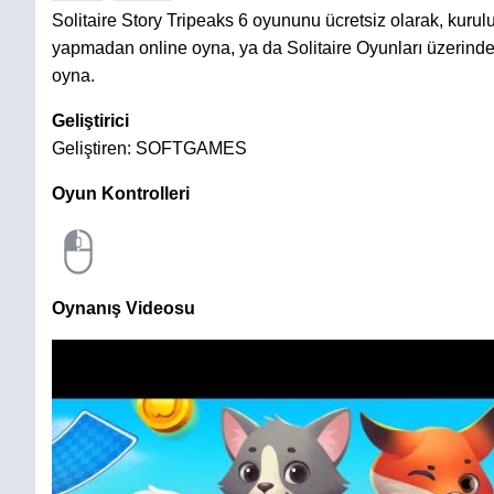
Solitaire Story Tripeaks 6 oyununu ücretsiz olarak, kuru
yapmadan online oyna, ya da Solitaire Oyunları üzerinde
oyna.
Geliştirici
Geliştiren: SOFTGAMES
Oyun Kontrolleri
Oynanış Videosu