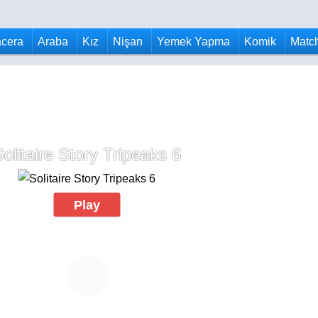
cera
Araba
Kız
Nişan
Yemek Yapma
Komik
Matc
olitaire Story Tripeaks 6
Play