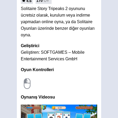
170
OY
4.6
Solitaire Story Tripeaks 2 oyununu
ücretsiz olarak, kurulum veya indirme
yapmadan online oyna, ya da Solitaire
Oyunları üzerinde benzer diğer oyunları
oyna.
Geliştirici
Geliştiren: SOFTGAMES – Mobile
Entertainment Services GmbH
Oyun Kontrolleri
Oynanış Videosu