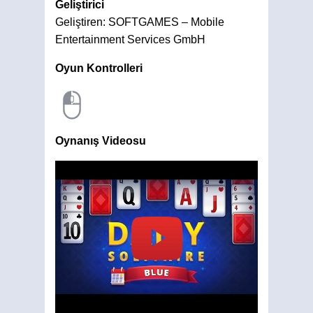
Geliştirici
Geliştiren: SOFTGAMES – Mobile
Entertainment Services GmbH
Oyun Kontrolleri
Oynanış Videosu