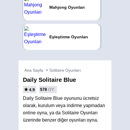
Mahjong Oyunları
Eşleştirme Oyunları
Ana Sayfa
Solitaire Oyunları
Daily Solitaire Blue
578
OY
4.9
Daily Solitaire Blue oyununu ücretsiz
olarak, kurulum veya indirme yapmadan
online oyna, ya da Solitaire Oyunları
üzerinde benzer diğer oyunları oyna.