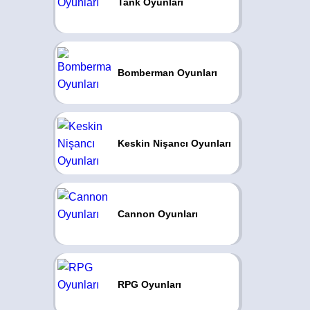
Tank Oyunları
Bomberman Oyunları
Keskin Nişancı Oyunları
Cannon Oyunları
RPG Oyunları