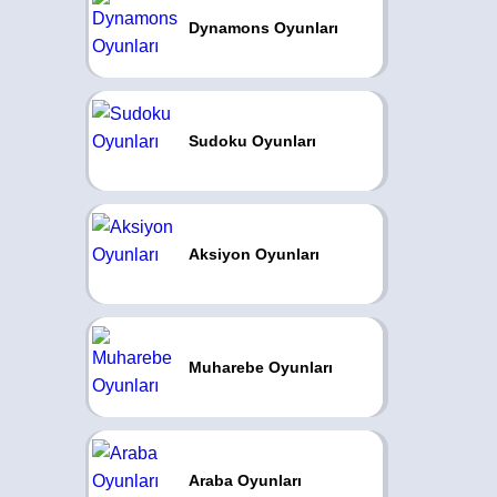
Dynamons Oyunları
Sudoku Oyunları
Aksiyon Oyunları
Muharebe Oyunları
Araba Oyunları