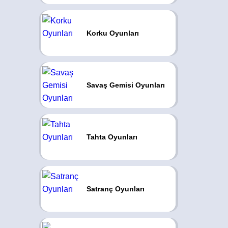
Korku Oyunları
Savaş Gemisi Oyunları
Tahta Oyunları
Satranç Oyunları