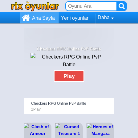
Daha
Ana Sayfa
Yeni oyunlar
Checkers RPG Online PvP Battle
Play
Checkers RPG Online PvP Battle
2Play