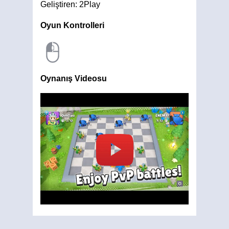
Geliştiren: 2Play
Oyun Kontrolleri
Oynanış Videosu