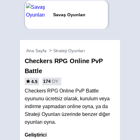
Savaş Oyunları
Ana Sayfa
Strateji Oyunları
Checkers RPG Online PvP
Battle
174
OY
4.5
Checkers RPG Online PvP Battle
oyununu ücretsiz olarak, kurulum veya
indirme yapmadan online oyna, ya da
Strateji Oyunları üzerinde benzer diğer
oyunları oyna.
Geliştirici