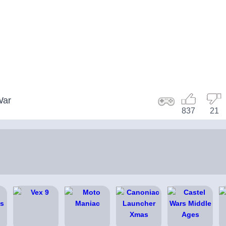
War
837
21