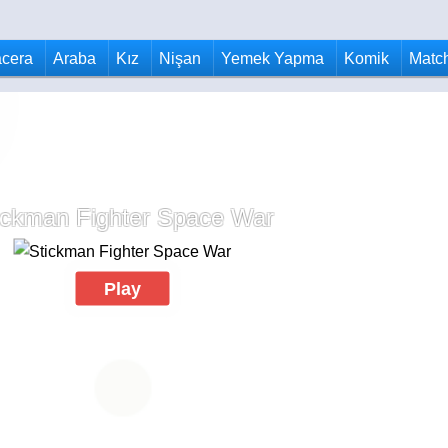
cera
Araba
Kız
Nişan
Yemek Yapma
Komik
Matc
ickman Fighter Space War
Play