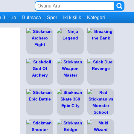
h 3
.io
Bulmaca
Spor
Iki kişilik
Kategori