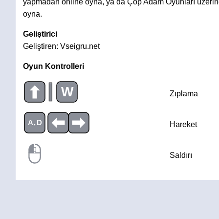
yapmadan online oyna, ya da Çöp Adam Oyunları üzerind
oyna.
Geliştirici
Geliştiren: Vseigru.net
Oyun Kontrolleri
|
W
Zıplama
A,D
Hareket
Saldırı