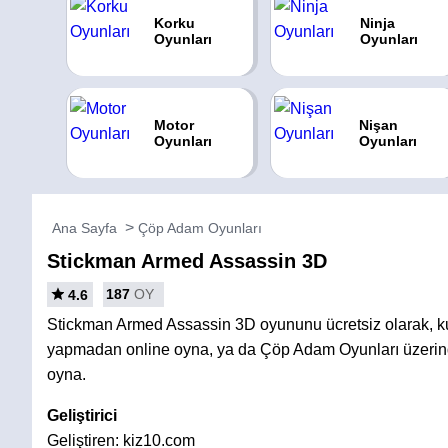
Korku
Ninja
Oyunları
Oyunları
Motor
Nişan
Oyunları
Oyunları
Ana Sayfa
Çöp Adam Oyunları
Stickman Armed Assassin 3D
187
OY
4.6
Stickman Armed Assassin 3D oyununu ücretsiz olarak, k
yapmadan online oyna, ya da Çöp Adam Oyunları üzerind
oyna.
Geliştirici
Geliştiren: kiz10.com