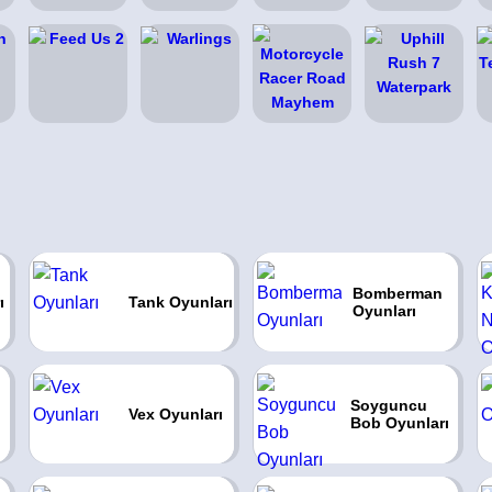
Bomberman
ı
Tank Oyunları
Oyunları
Soyguncu
Vex Oyunları
Bob Oyunları