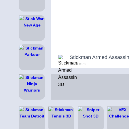
Stickman Armed Assassi
kiz10.com