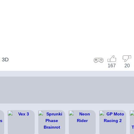
n 3D
167
20