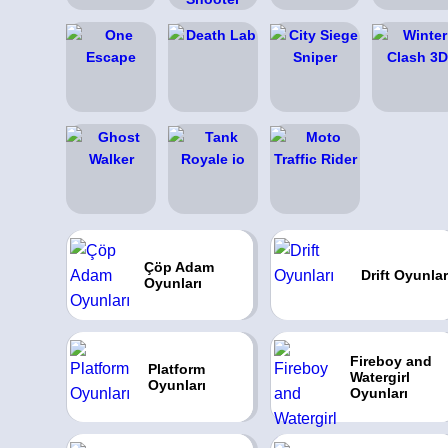
Çöp Adam
Drift Oyunlar
Oyunları
Fireboy and
Platform
Watergirl
Oyunları
Oyunları