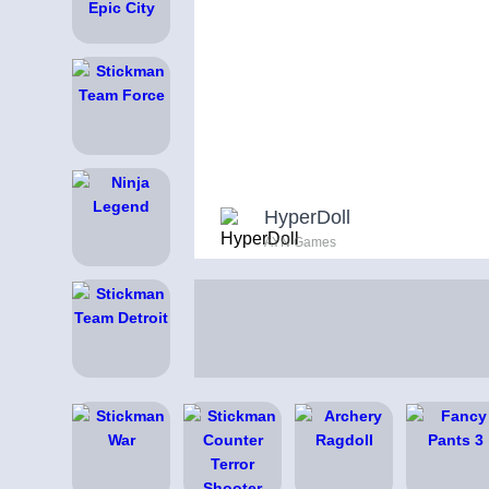
HyperDoll
AYN Games