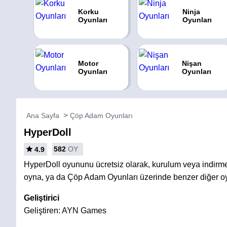
Korku
Ninja
Oyunları
Oyunları
Motor
Nişan
Oyunları
Oyunları
Ana Sayfa
Çöp Adam Oyunları
HyperDoll
582
OY
4.9
HyperDoll oyununu ücretsiz olarak, kurulum veya indir
oyna, ya da Çöp Adam Oyunları üzerinde benzer diğer oy
Geliştirici
Geliştiren: AYN Games