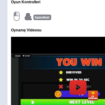
Oyun Kontrolleri
&
Spacebar
Oynanış Videosu