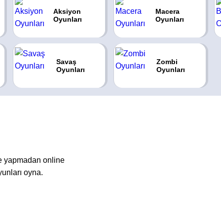
Aksiyon
Macera
Oyunları
Oyunları
Savaş
Zombi
Oyunları
Oyunları
me yapmadan online
unları oyna.