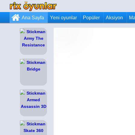
Ana Sayfa
Yeni oyunlar
Popüler
Aksiyon
Ma