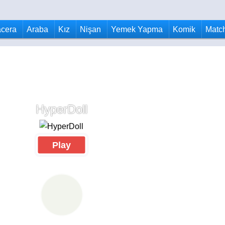
cera
Araba
Kız
Nişan
Yemek Yapma
Komik
Matc
HyperDoll
Play