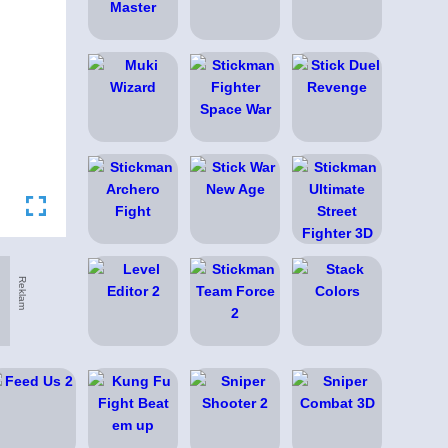
Reklam