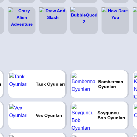
Bomberman
ı
Tank Oyunları
Oyunları
Soyguncu
Vex Oyunları
Bob Oyunları