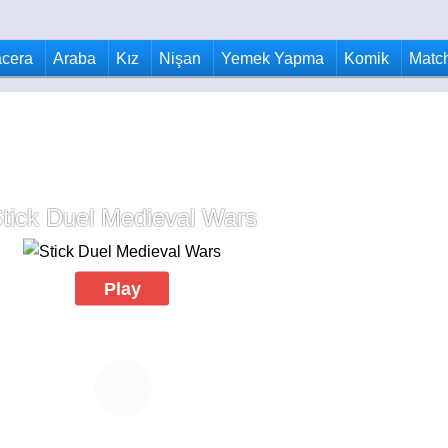
cera
Araba
Kız
Nişan
Yemek Yapma
Komik
Matc
tick Duel Medieval Wars
Play