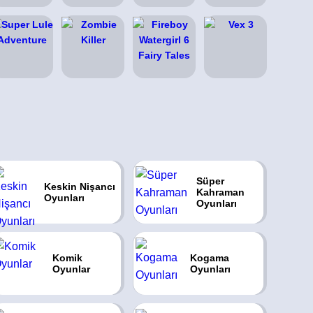
Süper
Keskin Nişancı
Kahraman
Oyunları
Oyunları
Komik
Kogama
Oyunlar
Oyunları