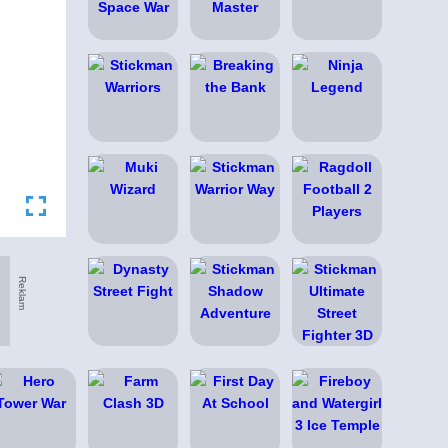
Reklam