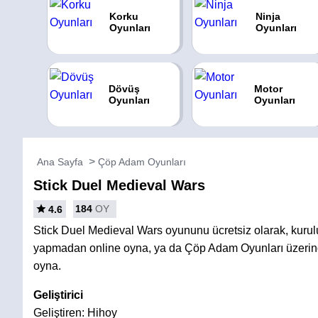
Korku
Ninja
Oyunları
Oyunları
Dövüş
Motor
Oyunları
Oyunları
Ana Sayfa
Çöp Adam Oyunları
Stick Duel Medieval Wars
184
OY
4.6
Stick Duel Medieval Wars oyununu ücretsiz olarak, kuru
yapmadan online oyna, ya da Çöp Adam Oyunları üzerind
oyna.
Geliştirici
Geliştiren: Hihoy