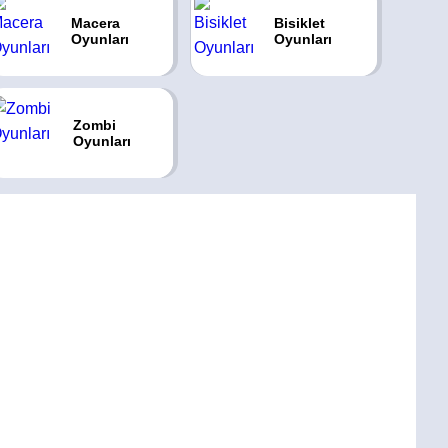
Macera
Bisiklet
Oyunları
Oyunları
Zombi
Oyunları