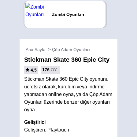
Zombi Oyunları
Ana Sayfa
Çöp Adam Oyunları
Stickman Skate 360 Epic City
176
OY
4.5
Stickman Skate 360 Epic City oyununu
ücretsiz olarak, kurulum veya indirme
yapmadan online oyna, ya da Çöp Adam
Oyunları üzerinde benzer diğer oyunları
oyna.
Geliştirici
Geliştiren: Playtouch