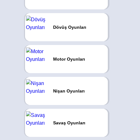
Dövüş Oyunları
Motor Oyunları
Nişan Oyunları
Savaş Oyunları