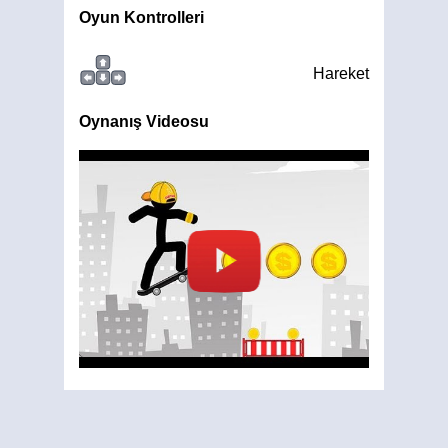
Oyun Kontrolleri
Hareket
Oynanış Videosu