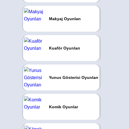
Makyaj Oyunları
Kuaför Oyunları
Yunus Gösterisi Oyunları
Komik Oyunlar