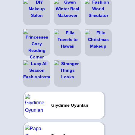
Giydirme Oyunları