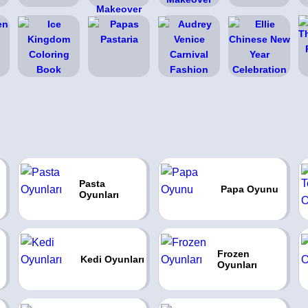
Pasta
Papa Oyunu
Oyunları
Frozen
Kedi Oyunları
Oyunları