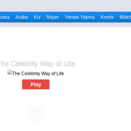
cera
Araba
Kız
Nişan
Yemek Yapma
Komik
Matc
he Celebrity Way of Life
Play