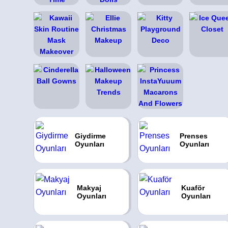
Giydirme
Prenses
Oyunları
Oyunları
Makyaj
Kuaför
Oyunları
Oyunları