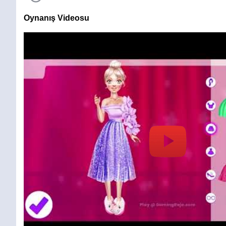
Oynanış Videosu