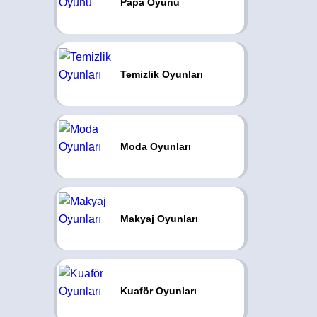
Papa Oyunu
Temizlik Oyunları
Moda Oyunları
Makyaj Oyunları
Kuaför Oyunları