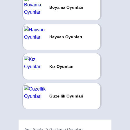
Boyama Oyunları
Hayvan Oyunları
Kız Oyunları
Guzellik Oyunlari
Ana Sayfa
Giydirme Oyunları