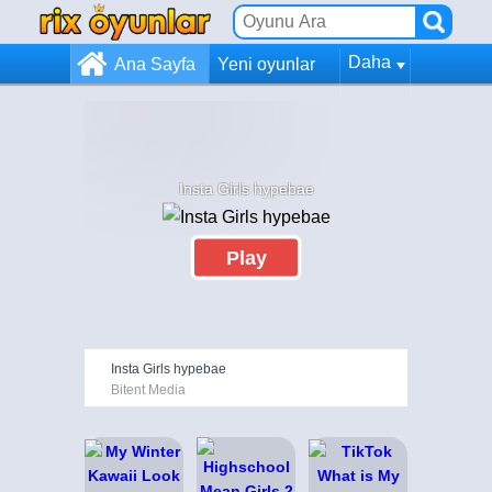
Daha
Ana Sayfa
Yeni oyunlar
Insta Girls hypebae
Play
Insta Girls hypebae
Bitent Media