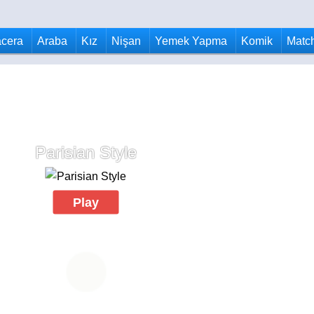
cera
Araba
Kız
Nişan
Yemek Yapma
Komik
Matc
Parisian Style
Play