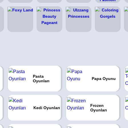
Pasta
Papa Oyunu
Oyunları
Frozen
Kedi Oyunları
Oyunları