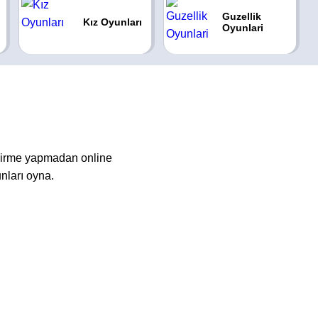
Guzellik
Kız Oyunları
Oyunlari
ndirme yapmadan online
nları oyna.