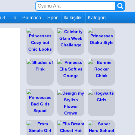
h 3
.io
Bulmaca
Spor
Iki kişilik
Kategori