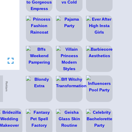
Reklam