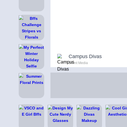
Campus Divas
Bitent Media