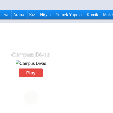
cera
Araba
Kız
Nişan
Yemek Yapma
Komik
Matc
Campus Divas
Play