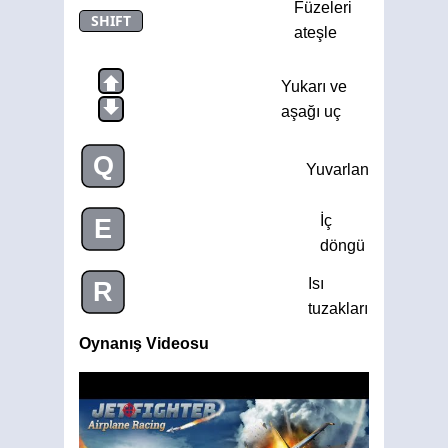
Füzeleri
SHIFT
ateşle
Yukarı ve
aşağı uç
Q
Yuvarlan
İç
E
döngü
Isı
R
tuzakları
Oynanış Videosu