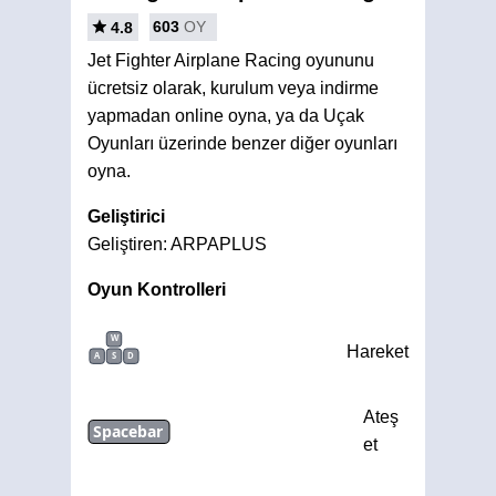
603
OY
4.8
Jet Fighter Airplane Racing oyununu
ücretsiz olarak, kurulum veya indirme
yapmadan online oyna, ya da Uçak
Oyunları üzerinde benzer diğer oyunları
oyna.
Geliştirici
Geliştiren: ARPAPLUS
Oyun Kontrolleri
W
Hareket
A
S
D
Ateş
Spacebar
et