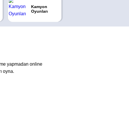
Kamyon
Oyunları
irme yapmadan online
ı oyna.