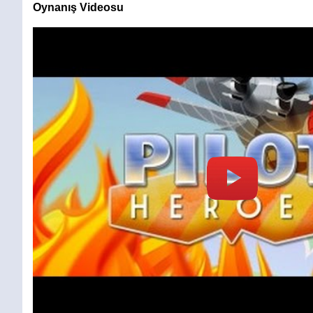
Oynanış Videosu