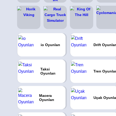
io Oyunları
Drift Oyunlar
Taksi
Tren Oyunlar
Oyunları
Macera
Uçak Oyunla
Oyunları