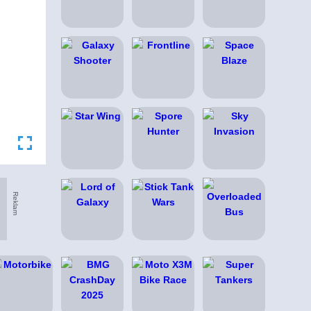
Reklam