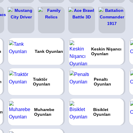
Keskin Nişancı
ı
Tank Oyunları
Oyunları
Traktör
Penaltı
ı
Oyunları
Oyunları
Muharebe
Bisiklet
rı
Oyunları
Oyunları