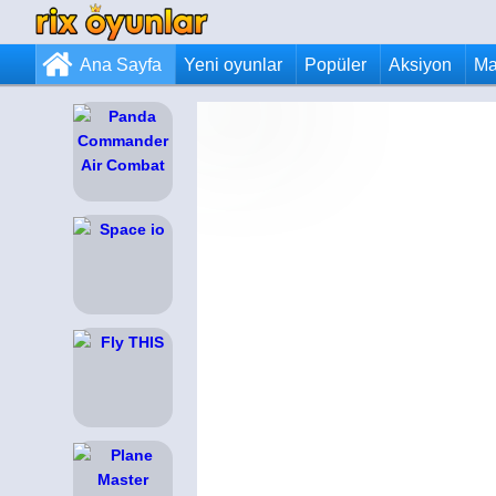
Ana Sayfa
Yeni oyunlar
Popüler
Aksiyon
Ma