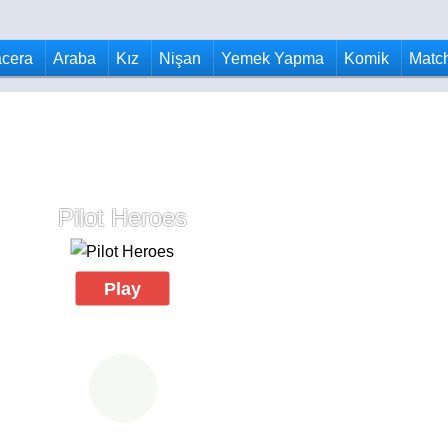
cera
Araba
Kız
Nişan
Yemek Yapma
Komik
Matc
Pilot Heroes
Play