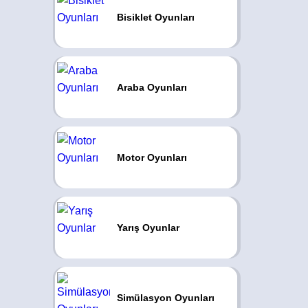
Bisiklet Oyunları
Araba Oyunları
Motor Oyunları
Yarış Oyunlar
Simülasyon Oyunları