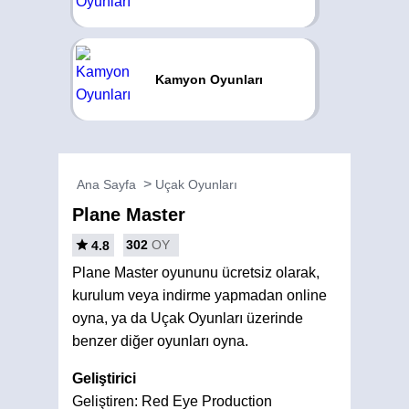
Kamyon Oyunları
Ana Sayfa
Uçak Oyunları
Plane Master
302
OY
4.8
Plane Master oyununu ücretsiz olarak,
kurulum veya indirme yapmadan online
oyna, ya da Uçak Oyunları üzerinde
benzer diğer oyunları oyna.
Geliştirici
Geliştiren: Red Eye Production