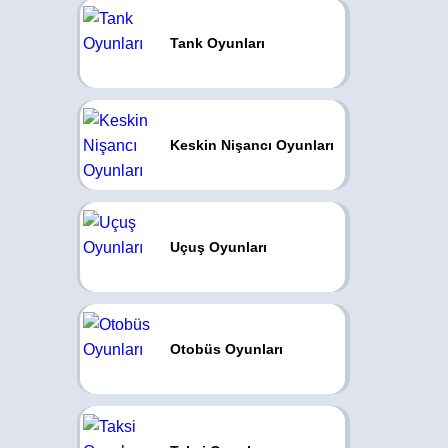
Tank Oyunları
Keskin Nişancı Oyunları
Uçuş Oyunları
Otobüs Oyunları