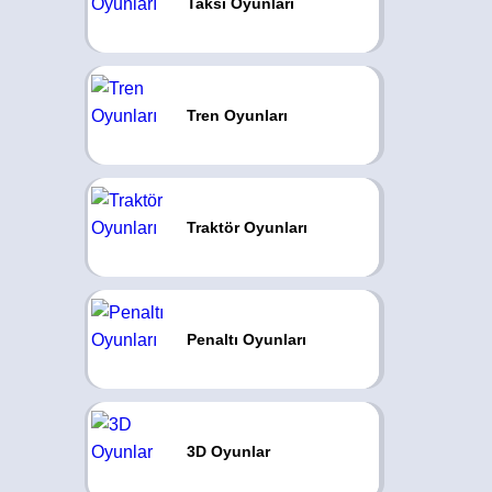
Taksi Oyunları
Tren Oyunları
Traktör Oyunları
Penaltı Oyunları
3D Oyunlar