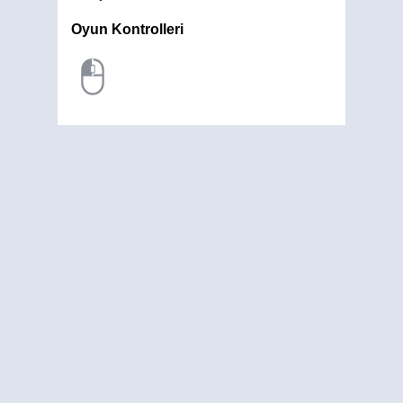
Oyun Kontrolleri