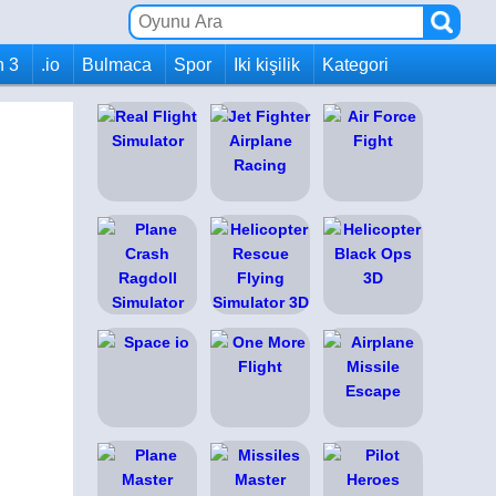
h 3
.io
Bulmaca
Spor
Iki kişilik
Kategori