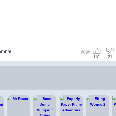
ombat
151
21