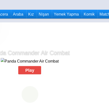
cera
Araba
Kız
Nişan
Yemek Yapma
Komik
Matc
da Commander Air Combat
Play