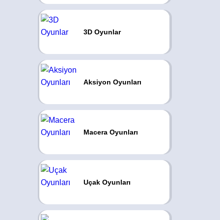
3D Oyunlar
Aksiyon Oyunları
Macera Oyunları
Uçak Oyunları