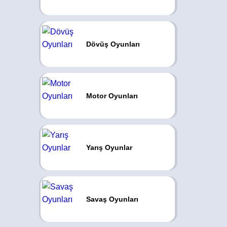
Dövüş Oyunları
Motor Oyunları
Yarış Oyunlar
Savaş Oyunları