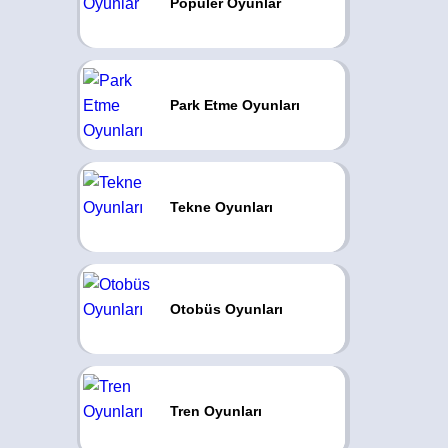
Popüler Oyunlar
Park Etme Oyunları
Tekne Oyunları
Otobüs Oyunları
Tren Oyunları