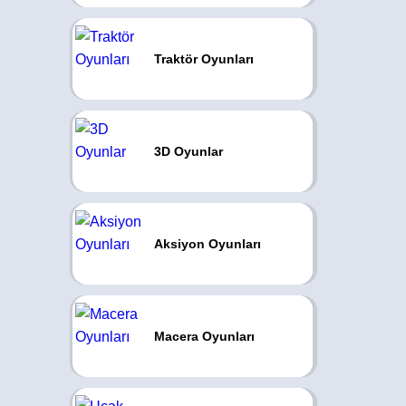
Traktör Oyunları
3D Oyunlar
Aksiyon Oyunları
Macera Oyunları