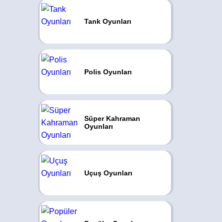
Tank Oyunları
Polis Oyunları
Süper Kahraman
Oyunları
Uçuş Oyunları