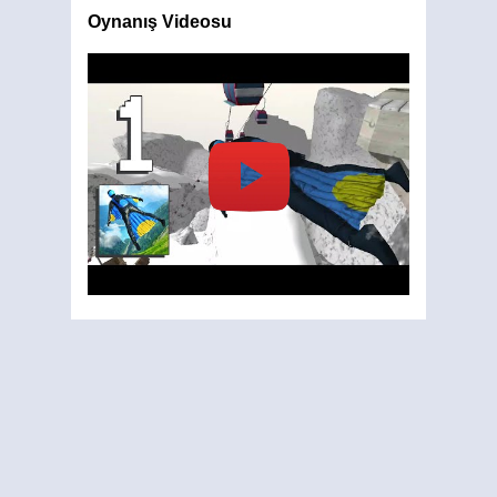
Oynanış Videosu