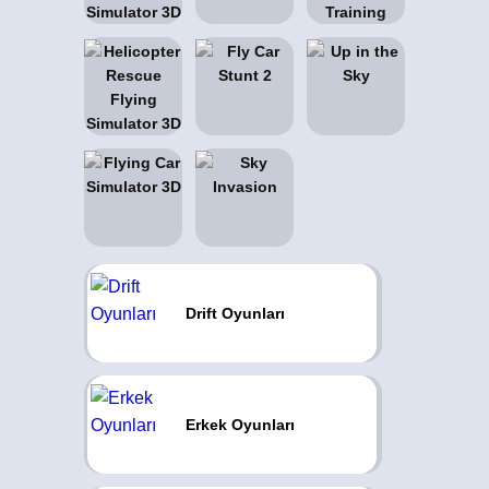
Drift Oyunları
Erkek Oyunları