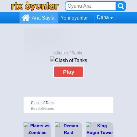
Daha
Ana Sayfa
Yeni oyunlar
Clash of Tanks
Play
Clash of Tanks
BeedoGames