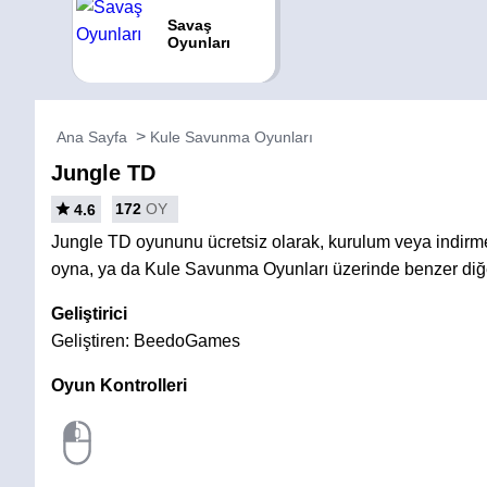
Savaş
Oyunları
Ana Sayfa
Kule Savunma Oyunları
Jungle TD
172
OY
4.6
Jungle TD oyununu ücretsiz olarak, kurulum veya indir
oyna, ya da Kule Savunma Oyunları üzerinde benzer diğe
Geliştirici
Geliştiren: BeedoGames
Oyun Kontrolleri