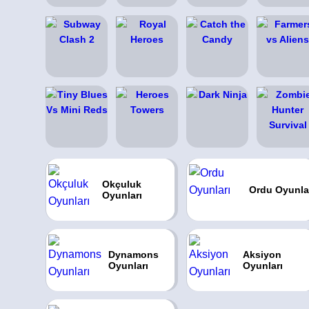
Okçuluk
Ordu Oyunla
Oyunları
Dynamons
Aksiyon
Oyunları
Oyunları