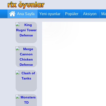
Ana Sayfa
Yeni oyunlar
Popüler
Aksiyon
Ma