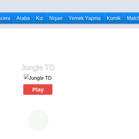
cera
Araba
Kız
Nişan
Yemek Yapma
Komik
Matc
Jungle TD
Play