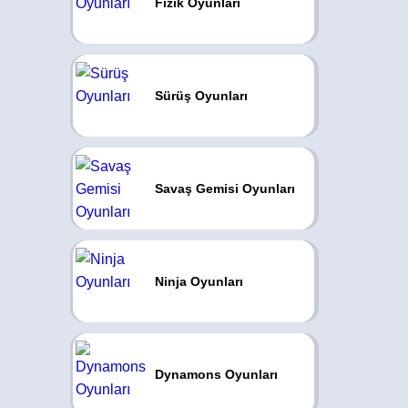
Fizik Oyunları
Sürüş Oyunları
Savaş Gemisi Oyunları
Ninja Oyunları
Dynamons Oyunları