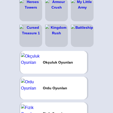
Okçuluk Oyunları
Ordu Oyunları