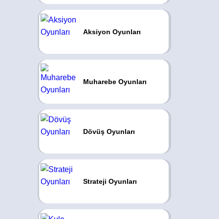
Aksiyon Oyunları
Muharebe Oyunları
Dövüş Oyunları
Strateji Oyunları