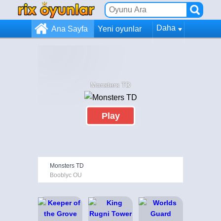
Daha
Ana Sayfa
Yeni oyunlar
Monsters TD
Play
Monsters TD
Booblyc OU