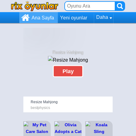
Daha
Ana Sayfa
Yeni oyunlar
Resize Mahjong
Play
Resize Mahjong
bestphysics