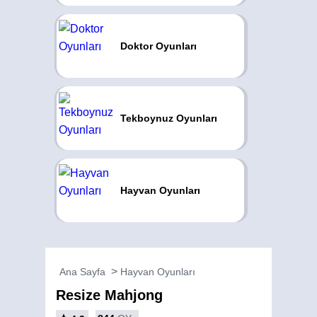
Doktor Oyunları
Tekboynuz Oyunları
Hayvan Oyunları
Ana Sayfa
Hayvan Oyunları
Resize Mahjong