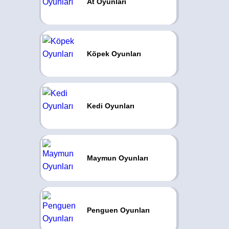
At Oyunları
Köpek Oyunları
Kedi Oyunları
Maymun Oyunları
Penguen Oyunları