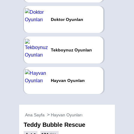
Doktor Oyunları
Tekboynuz Oyunları
Hayvan Oyunları
Ana Sayfa
Hayvan Oyunları
Teddy Bubble Rescue