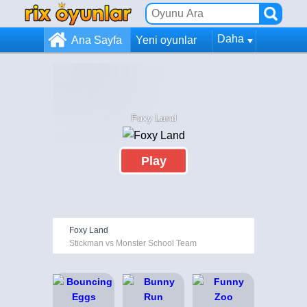
Daha
Ana Sayfa
Yeni oyunlar
Foxy Land
Play
Foxy Land
Stickman vs Monster School Team