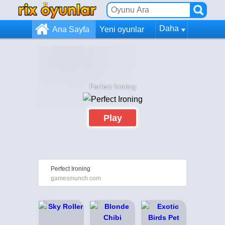
Daha
Ana Sayfa
Yeni oyunlar
Perfect Ironing
Play
Perfect Ironing
gamesmunch.com