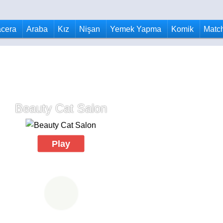
cera
Araba
Kız
Nişan
Yemek Yapma
Komik
Matc
Beauty Cat Salon
Play