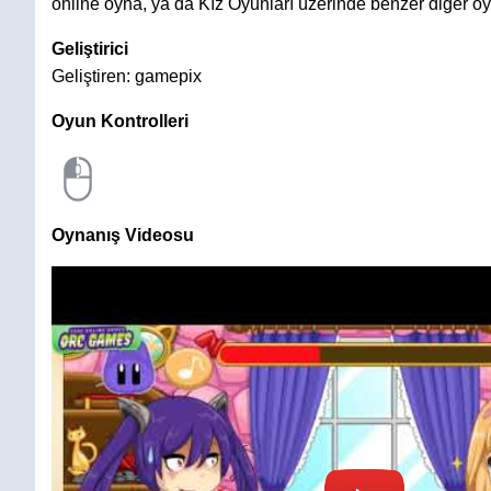
online oyna, ya da Kız Oyunları üzerinde benzer diğer oy
Geliştirici
Geliştiren: gamepix
Oyun Kontrolleri
Oynanış Videosu