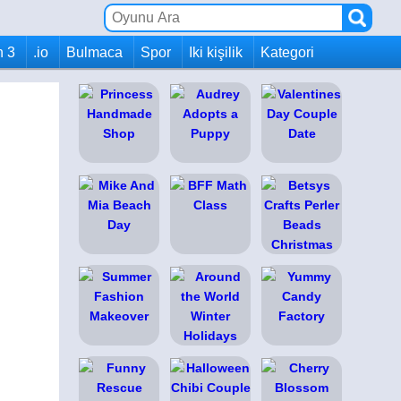
h 3
.io
Bulmaca
Spor
Iki kişilik
Kategori