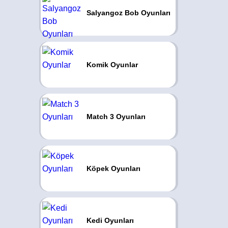
Salyangoz Bob Oyunları
Komik Oyunlar
Match 3 Oyunları
Köpek Oyunları
Kedi Oyunları