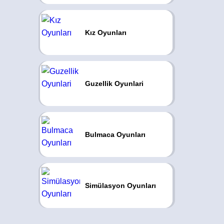
Kız Oyunları
Guzellik Oyunlari
Bulmaca Oyunları
Simülasyon Oyunları