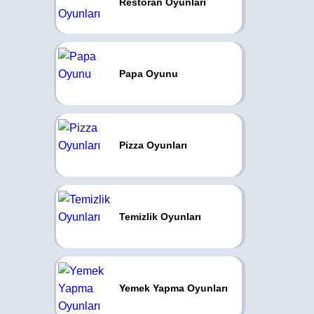
Restoran Oyunları
Papa Oyunu
Pizza Oyunları
Temizlik Oyunları
Yemek Yapma Oyunları