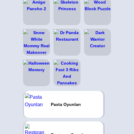
Pasta Oyunları