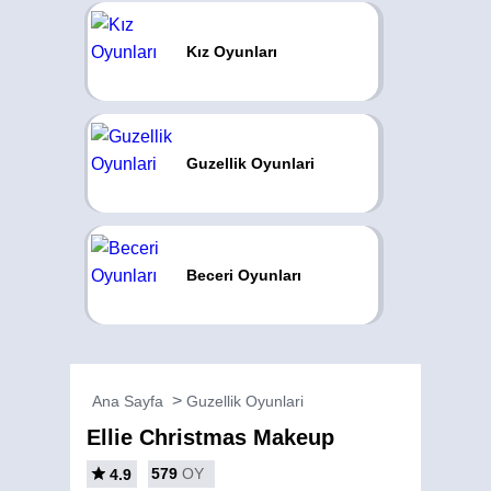
Kız Oyunları
Guzellik Oyunlari
Beceri Oyunları
Ana Sayfa
Guzellik Oyunlari
Ellie Christmas Makeup
579
OY
4.9