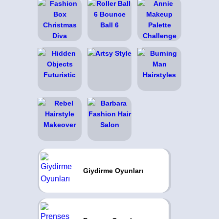
Giydirme Oyunları