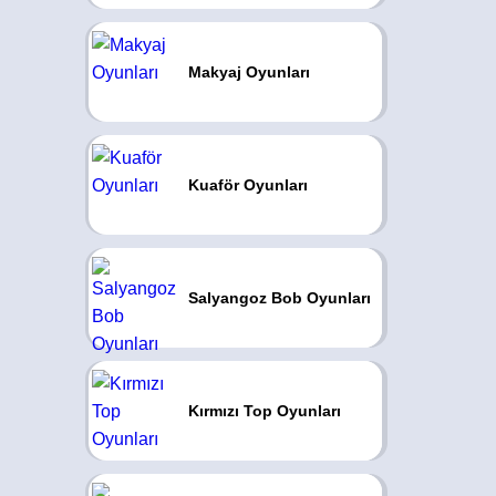
Makyaj Oyunları
Kuaför Oyunları
Salyangoz Bob Oyunları
Kırmızı Top Oyunları