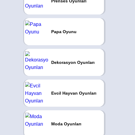
Prenses Oyunları
Papa Oyunu
Dekorasyon Oyunları
Evcil Hayvan Oyunları
Moda Oyunları