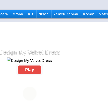
cera
Araba
Kız
Nişan
Yemek Yapma
Komik
Matc
Design My Velvet Dress
Play