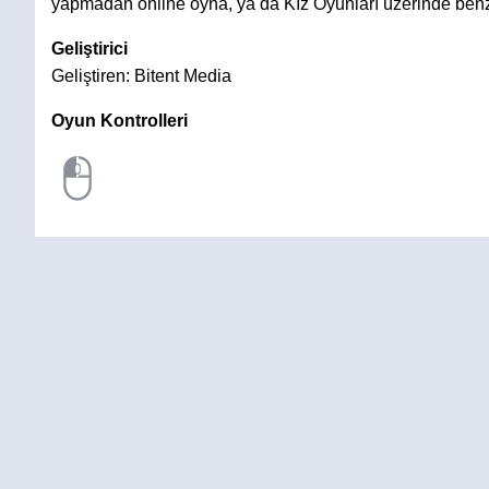
yapmadan online oyna, ya da Kız Oyunları üzerinde benz
Geliştirici
Geliştiren: Bitent Media
Oyun Kontrolleri