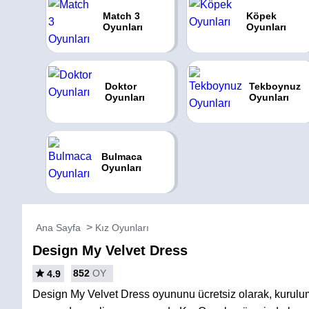
Match 3
Köpek
Oyunları
Oyunları
Doktor
Tekboynuz
Oyunları
Oyunları
Bulmaca
Oyunları
Ana Sayfa
Kız Oyunları
Design My Velvet Dress
852
OY
4.9
Design My Velvet Dress oyununu ücretsiz olarak, kurulu