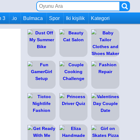
h 3
.io
Bulmaca
Spor
Iki kişilik
Kategori