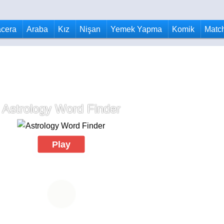
cera
Araba
Kız
Nişan
Yemek Yapma
Komik
Matc
Astrology Word Finder
Play