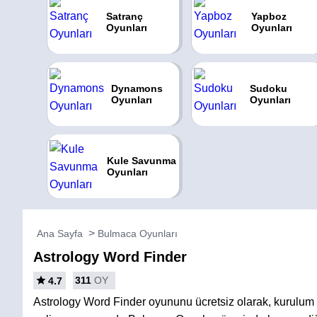
Satranç
Yapboz
Oyunları
Oyunları
Dynamons
Sudoku
Oyunları
Oyunları
Kule Savunma
Oyunları
Ana Sayfa
Bulmaca Oyunları
Astrology Word Finder
311
OY
4.7
Astrology Word Finder oyununu ücretsiz olarak, kurulu