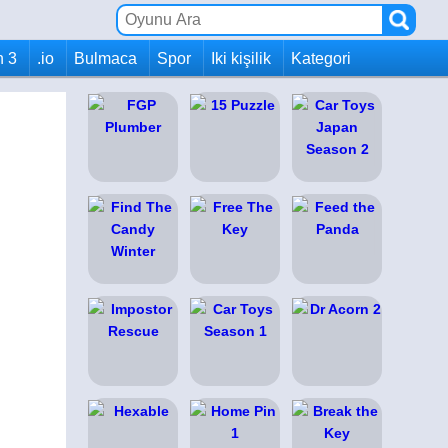
h 3
.io
Bulmaca
Spor
Iki kişilik
Kategori