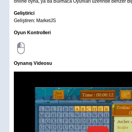
online oyna, ya da Bulmaca Oyunları üzerinde benzer diğ
Geliştirici
Geliştiren: MarketJS
Oyun Kontrolleri
Oynanış Videosu