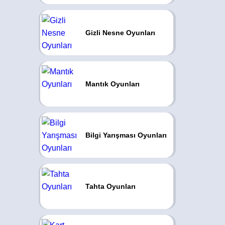
Gizli Nesne Oyunları
Mantık Oyunları
Bilgi Yarışması Oyunları
Tahta Oyunları