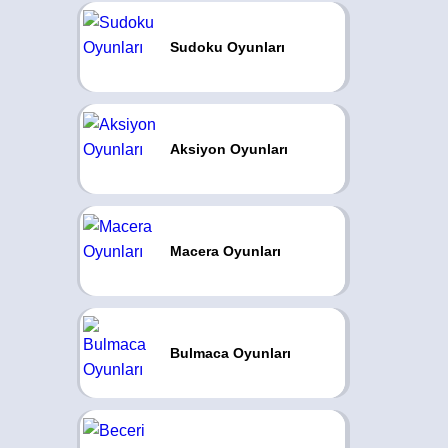
Sudoku Oyunları
Aksiyon Oyunları
Macera Oyunları
Bulmaca Oyunları