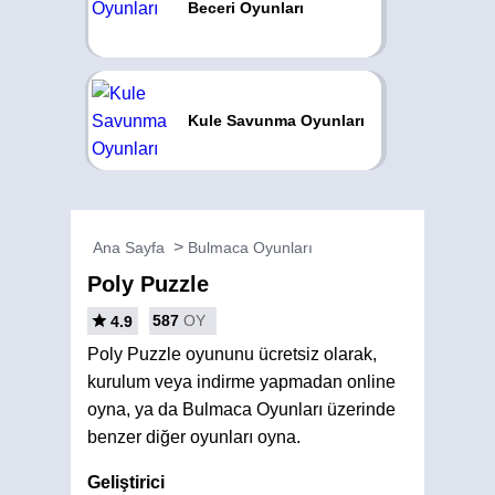
Beceri Oyunları
Kule Savunma Oyunları
Ana Sayfa
Bulmaca Oyunları
Poly Puzzle
587
OY
4.9
Poly Puzzle oyununu ücretsiz olarak,
kurulum veya indirme yapmadan online
oyna, ya da Bulmaca Oyunları üzerinde
benzer diğer oyunları oyna.
Geliştirici