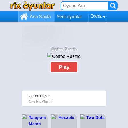
Daha
Ana Sayfa
Yeni oyunlar
Coffee Puzzle
Play
Coffee Puzzle
OneTwoPlay IT