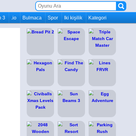
h 3
.io
Bulmaca
Spor
Iki kişilik
Kategori