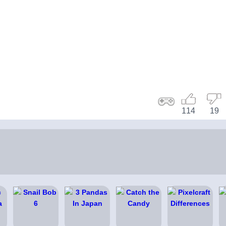
114
19