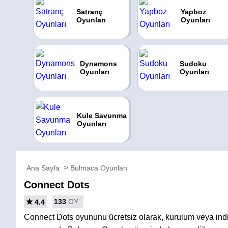
Satranç
Yapboz
Oyunları
Oyunları
Dynamons
Sudoku
Oyunları
Oyunları
Kule Savunma
Oyunları
Ana Sayfa
Bulmaca Oyunları
Connect Dots
133
OY
4.4
Connect Dots oyununu ücretsiz olarak, kurulum veya in