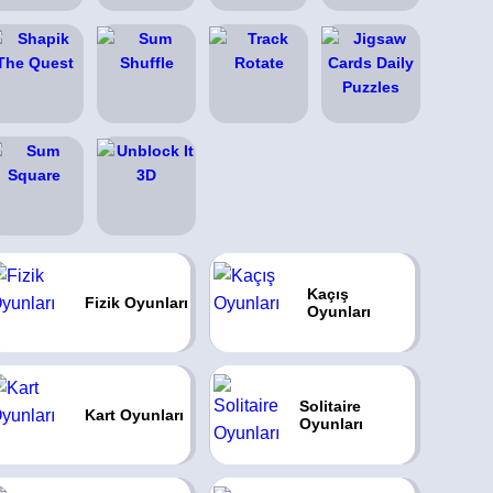
Kaçış
Fizik Oyunları
Oyunları
Solitaire
Kart Oyunları
Oyunları