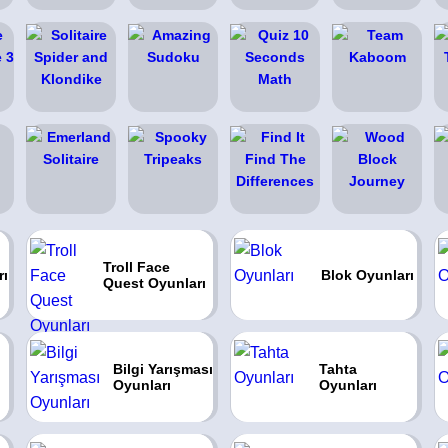
Troll Face
rı
Blok Oyunları
Quest Oyunları
Bilgi Yarışması
Tahta
Oyunları
Oyunları