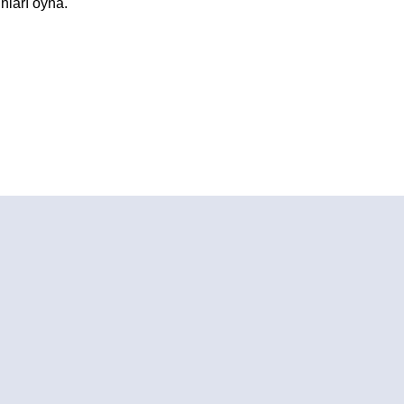
nları oyna.