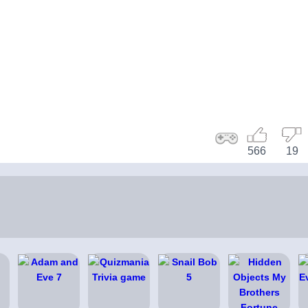
566
19