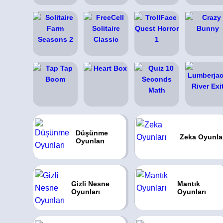
Düşünme
Zeka Oyunla
Oyunları
Gizli Nesne
Mantık
Oyunları
Oyunları