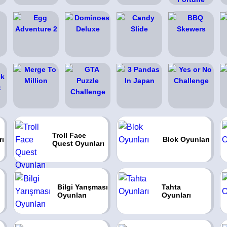
Troll Face
rı
Blok Oyunları
Quest Oyunları
Bilgi Yarışması
Tahta
Oyunları
Oyunları