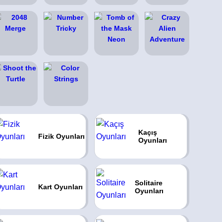
Kaçış
Fizik Oyunları
Oyunları
Solitaire
Kart Oyunları
Oyunları