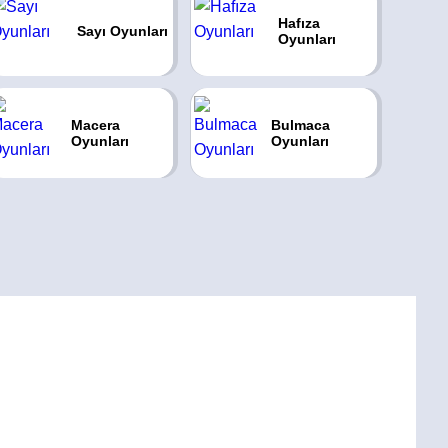
Hafıza
Sayı Oyunları
Oyunları
Macera
Bulmaca
Oyunları
Oyunları