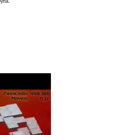
oyna.