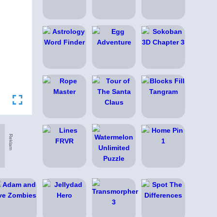
Reklam