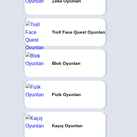
Zeka Oyunları
Troll Face Quest Oyunları
Blok Oyunları
Fizik Oyunları
Kaçış Oyunları