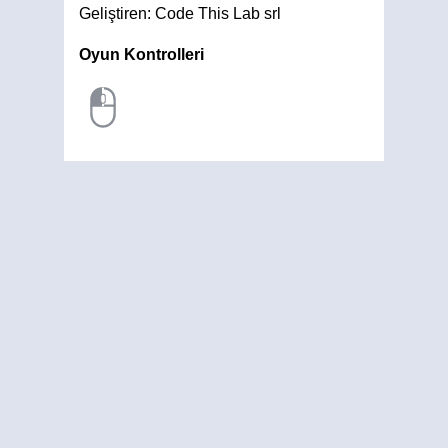
Geliştiren: Code This Lab srl
Oyun Kontrolleri