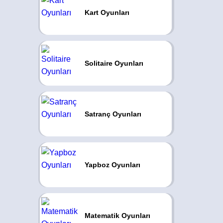
Kart Oyunları
Solitaire Oyunları
Satranç Oyunları
Yapboz Oyunları
Matematik Oyunları