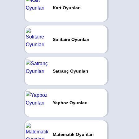
Kart Oyunları
Solitaire Oyunları
Satranç Oyunları
Yapboz Oyunları
Matematik Oyunları