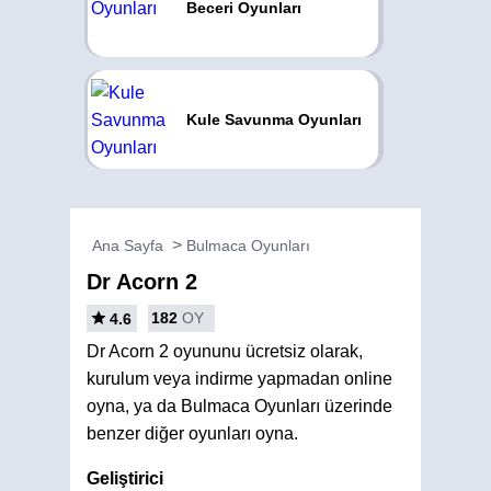
Beceri Oyunları
Kule Savunma Oyunları
Ana Sayfa
Bulmaca Oyunları
Dr Acorn 2
182
OY
4.6
Dr Acorn 2 oyununu ücretsiz olarak,
kurulum veya indirme yapmadan online
oyna, ya da Bulmaca Oyunları üzerinde
benzer diğer oyunları oyna.
Geliştirici