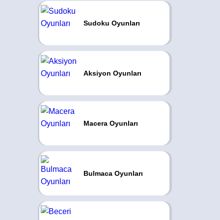
Sudoku Oyunları
Aksiyon Oyunları
Macera Oyunları
Bulmaca Oyunları